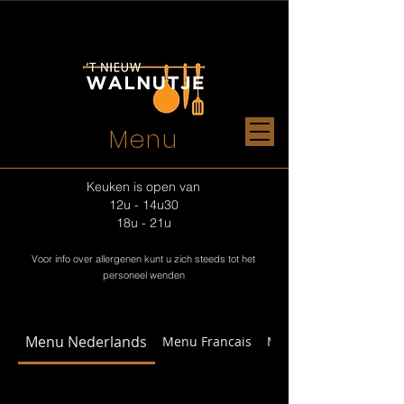
Menu
Keuken is open van
12u - 14u30
18u - 21u
Voor info over allergenen kunt u zich steeds tot het
personeel wenden
Menu Nederlands
Menu Francais
Menu English